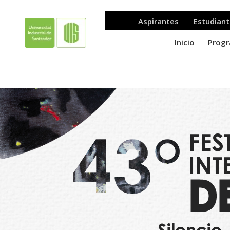
contenido
FES
IN
D