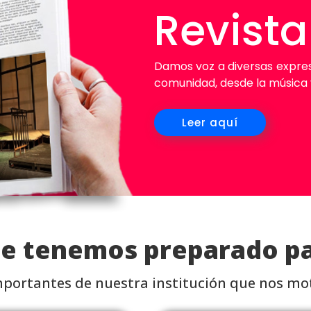
Revista
Damos voz a diversas expres
comunidad, desde la música y 
Leer aquí
ue tenemos preparado pa
mportantes de nuestra institución que nos mot