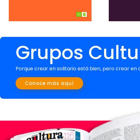
Grupos Cultu
Porque crear en solitario está bien, pero crear 
Conoce más aquí