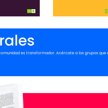
rales
en comunidad es transformador. Acércate a los grupos qu