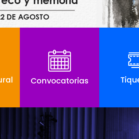
, eco y memoria
22 DE AGOSTO
ral
Tiqu
Convocatorias