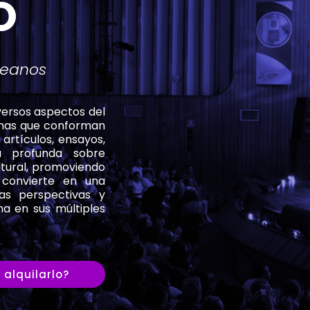
O
reanos
iversos aspectos del
iplinas que conforman
 artículos, ensayos,
da profunda sobre
ltural, promoviendo
e convierte en una
as perspectivas y
a en sus múltiples
alquilarlo?